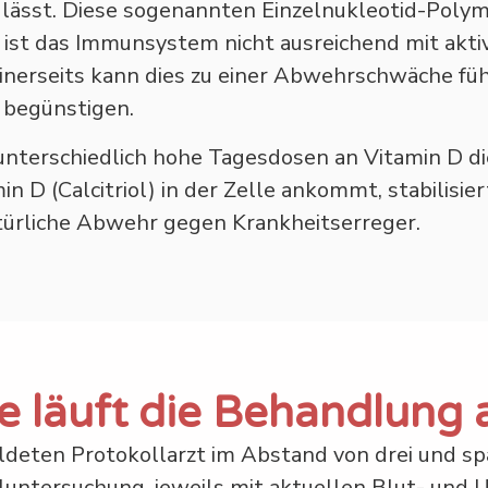
 lässt. Diese sogenannten Einzelnukleotid-Pol
ist das Immunsystem nicht ausreichend mit aktiv
Einerseits kann dies zu einer Abwehrschwäche fü
 begünstigen.
ll unterschiedlich hohe Tagesdosen an Vitamin 
n D (Calcitriol) in der Zelle ankommt, stabilisi
türliche Abwehr gegen Krankheitserreger.
e läuft die Behandlung 
ldeten Protokollarzt im Abstand von drei und s
lluntersuchung, jeweils mit aktuellen Blut- und 