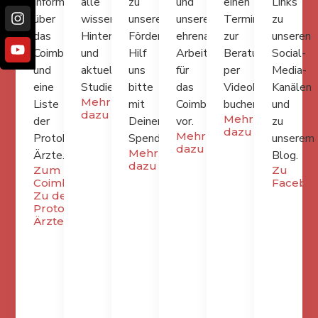
Informationen
alle
zu
und
einen
Links
über
wissenschaftlichen
unserem
unsere
Termin
zu
das
Hintergründe
Förderfonds.
ehrenamtliche
zur
unseren
Coimbraprotokoll
und
Hilf
Arbeit
Beratung
Social-
und
aktuelle
uns
für
per
Media-
eine
Studien.
bitte
das
Videokonferenz
Kanälen
Mehr
Liste
mit
Coimbraprotokoll
buchen.
und
dazu
Mehr
der
Deiner
vor.
zu
dazu
Mehr
Protokoll-
Spende.
unserem
dazu
Mehr
Ärzte.
Blog.
dazu
Zum
Zu
Coimbraprotokoll
Facebo
Zu den
Protokoll-
Ärzten