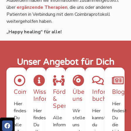
Außerdem haben wir Informationen zusammengestellt
über
ergänzende Therapien
, die uns oder anderen
Patienten in Verbindung mit dem Coimbraprotokoll
weitergeholfen haben.
„Happy healing“ für alle!
Unser Angebot für Dich
Coimbraprotokoll
Wissenschaftliche
Förderfonds
Über
Informations
Blog
Informationen
&
uns
buchen
Hier
Hier
Spenden
findest
Hier
Wir
Hier
findest
Du
findest
Alle
stellen
kannst
Du
alle
Du
Informationen
uns
du
die